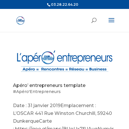
03.28.22.64.20
Apéro’ entrepreneurs template
#Apéro'Entrepreneurs
Date : 31 janvier 2019Emplacement :
L’OSCAR 441 Rue Winston Churchill, 59240
DunkerqueCarte
: https://goo.gl/maps/BUoUx7fUAuqNumér