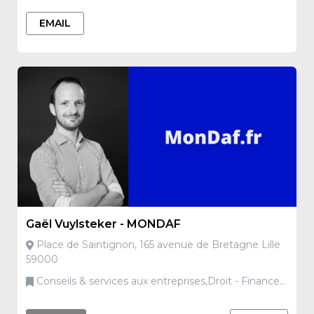
EMAIL
Gaël Vuylsteker - MONDAF
Place de Saintignon, 165 avenue de Bretagne Lille
59000
Conseils & services aux entreprises,Droit - Finance -
Assurances