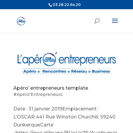
03.28.22.64.20
Apéro’ entrepreneurs template
#Apéro'Entrepreneurs
Date : 31 janvier 2019Emplacement :
L’OSCAR 441 Rue Winston Churchill, 59240
DunkerqueCarte
: https://goo.gl/maps/BUoUx7fUAuqNumér