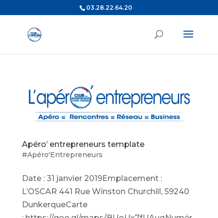
03.28.22.64.20
Apéro’ entrepreneurs template
#Apéro'Entrepreneurs
Date : 31 janvier 2019Emplacement :
L’OSCAR 441 Rue Winston Churchill, 59240
DunkerqueCarte
: https://goo.gl/maps/BUoUx7fUAuqNumér