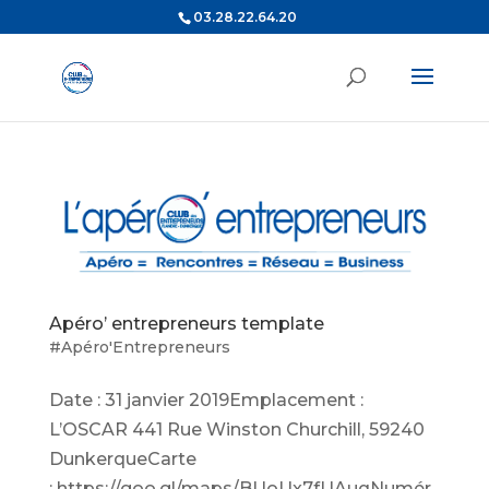
03.28.22.64.20
Apéro’ entrepreneurs template
#Apéro'Entrepreneurs
Date : 31 janvier 2019Emplacement :
L’OSCAR 441 Rue Winston Churchill, 59240
DunkerqueCarte
: https://goo.gl/maps/BUoUx7fUAuqNumér