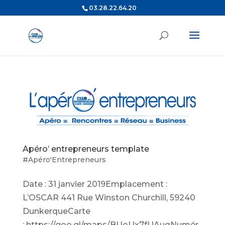
03.28.22.64.20
Apéro’ entrepreneurs template
#Apéro'Entrepreneurs
Date : 31 janvier 2019Emplacement :
L’OSCAR 441 Rue Winston Churchill, 59240
DunkerqueCarte
: https://goo.gl/maps/BUoUx7fUAuqNumér