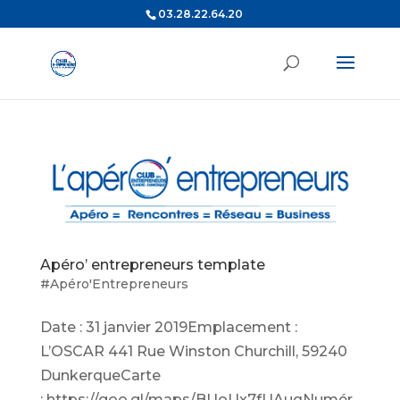
03.28.22.64.20
Apéro’ entrepreneurs template
#Apéro'Entrepreneurs
Date : 31 janvier 2019Emplacement :
L’OSCAR 441 Rue Winston Churchill, 59240
DunkerqueCarte
: https://goo.gl/maps/BUoUx7fUAuqNumér