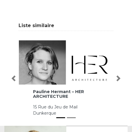
Liste similaire
Précédent
Prochai
Pauline Hermant – HER
Ju
ARCHITECTURE
VI
15 Rue du Jeu de Mail
B
Dunkerque