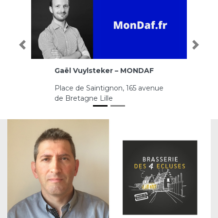
Précédent
Prochai
Gaël Vuylsteker – MONDAF
Stéphane Clerge
POUR CENT – Exp
comptable
Place de Saintignon, 165 avenue
de Bretagne Lille
15 rue du jeu de ma
Dunkerque