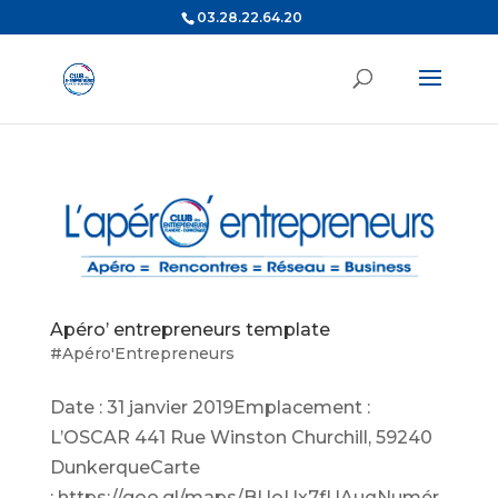
03.28.22.64.20
Apéro’ entrepreneurs template
#Apéro'Entrepreneurs
Date : 31 janvier 2019Emplacement :
L’OSCAR 441 Rue Winston Churchill, 59240
DunkerqueCarte
: https://goo.gl/maps/BUoUx7fUAuqNumér