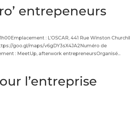
ro’ entrepeneurs
à 21h00Emplacement : L’OSCAR, 441 Rue Winston Churchil
 https://goo.gl/maps/v6gDY3sX4JA2Numéro de
ement : MeetUp, afterwork entrepreneursOrganisé...
r l’entreprise