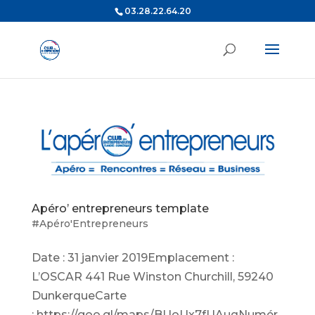
03.28.22.64.20
Apéro’ entrepreneurs template
#Apéro'Entrepreneurs
Date : 31 janvier 2019Emplacement :
L’OSCAR 441 Rue Winston Churchill, 59240
DunkerqueCarte
: https://goo.gl/maps/BUoUx7fUAuqNumér