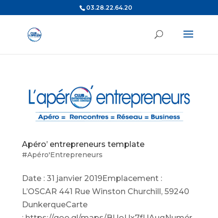
03.28.22.64.20
Apéro’ entrepreneurs template
#Apéro'Entrepreneurs
Date : 31 janvier 2019Emplacement :
L’OSCAR 441 Rue Winston Churchill, 59240
DunkerqueCarte
: https://goo.gl/maps/BUoUx7fUAuqNumér