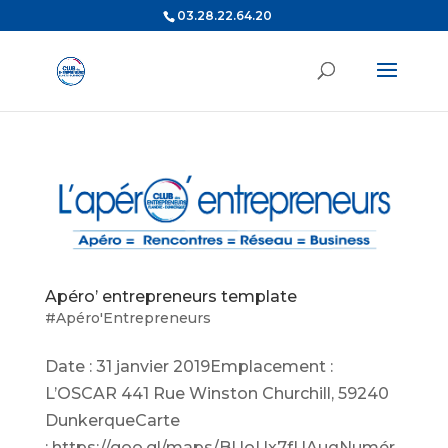
03.28.22.64.20
Apéro’ entrepreneurs template
#Apéro'Entrepreneurs
Date : 31 janvier 2019Emplacement :
L’OSCAR 441 Rue Winston Churchill, 59240
DunkerqueCarte
: https://goo.gl/maps/BUoUx7fUAuqNumér